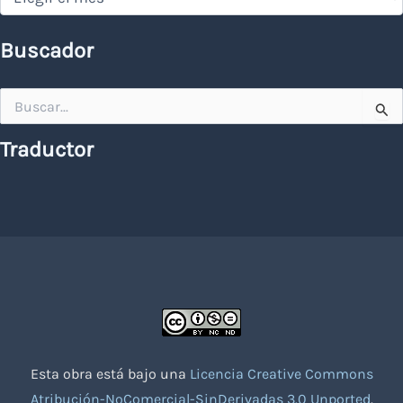
Buscador
Buscar
por:
Traductor
Esta obra está bajo una
Licencia Creative Commons
Atribución-NoComercial-SinDerivadas 3.0 Unported
.