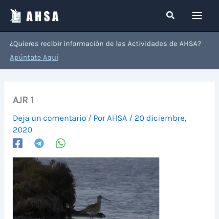
Ir
Buscar
al
contenido
¿Quieres recibir información de las Actividades de AHSA?
Apúntate Aquí
AJR 1
Deja un comentario
/ Por
AHSA
/
20 diciembre,
2020