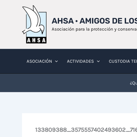
Ir
al
AHSA · AMIGOS DE L
contenido
Asociación para la protección y conserv
ASOCIACIÓN
ACTIVIDADES
CUSTODIA TE
¿Qu
133809388_3575557402493602_71