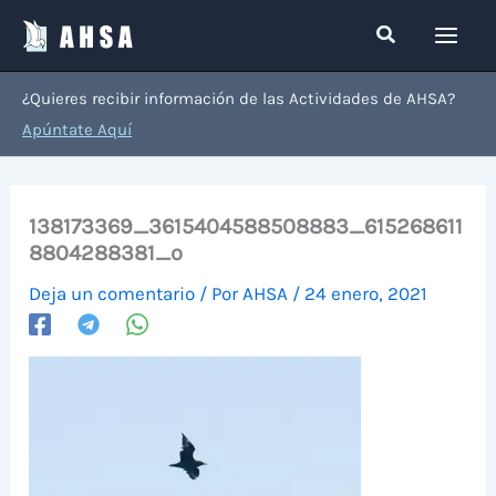
Ir
Buscar
al
contenido
¿Quieres recibir información de las Actividades de AHSA?
Apúntate Aquí
138173369_3615404588508883_615268611
8804288381_o
Deja un comentario
/ Por
AHSA
/
24 enero, 2021