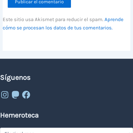
Este sitio usa Akismet para reducir el spam.
Aprende
cómo se procesan los datos de tus comentarios.
Síguenos
Instagram
Mastodon
Facebook
Hemeroteca
Hemeroteca