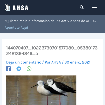
Ir
Buscar
al
contenido
¿Quieres recibir información de las Actividades de AHSA?
Apúntate Aquí
144070497_10223739701577089_95389173
2481394846_o
Deja un comentario
/ Por
AHSA
/
30 enero, 2021