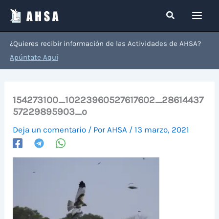
Ir
Buscar
al
contenido
¿Quieres recibir información de las Actividades de AHSA?
Apúntate Aquí
154273100_10223960527617602_28614437
57229895903_o
Deja un comentario
/ Por
AHSA
/
13 marzo, 2021