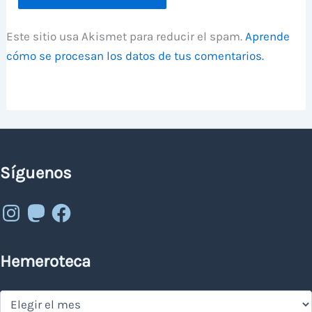
Este sitio usa Akismet para reducir el spam.
Aprende
cómo se procesan los datos de tus comentarios.
Síguenos
Instagram
Mastodon
Facebook
Hemeroteca
Hemeroteca