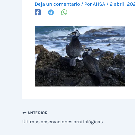
Deja un comentario
/ Por
AHSA
/
2 abril, 20
ANTERIOR
Últimas observaciones ornitológicas