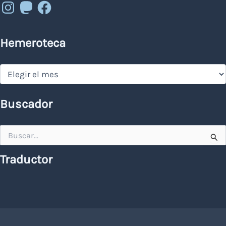
Instagram
Mastodon
Facebook
Hemeroteca
Hemeroteca
Buscador
Buscar
por:
Traductor