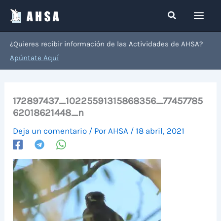
Ir
Buscar
al
contenido
¿Quieres recibir información de las Actividades de AHSA?
Apúntate Aquí
172897437_10225591315868356_77457785
62018621448_n
Deja un comentario
/ Por
AHSA
/
18 abril, 2021