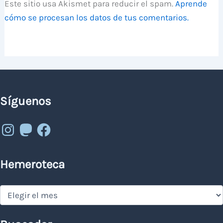
Este sitio usa Akismet para reducir el spam.
Aprende
cómo se procesan los datos de tus comentarios.
Síguenos
Instagram
Mastodon
Facebook
Hemeroteca
Hemeroteca