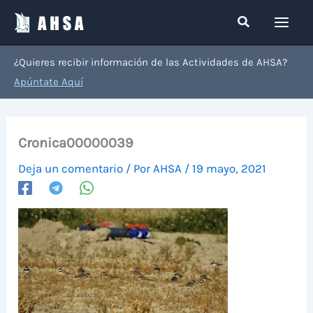
Ir
Buscar
al
contenido
¿Quieres recibir información de las Actividades de AHSA?
Apúntate Aquí
Cronica00000039
Deja un comentario
/ Por
AHSA
/
19 mayo, 2021