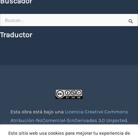
Buscador
Buscar
por:
Traductor
Esta obra está bajo una
Licencia Creative Commons
Atribución-NoComercial-SinDerivadas 3.0 Unported
.
Website creado con la colaboración de socios voluntarios.
Este sitio web usa cookies para mejorar tu experiencia de