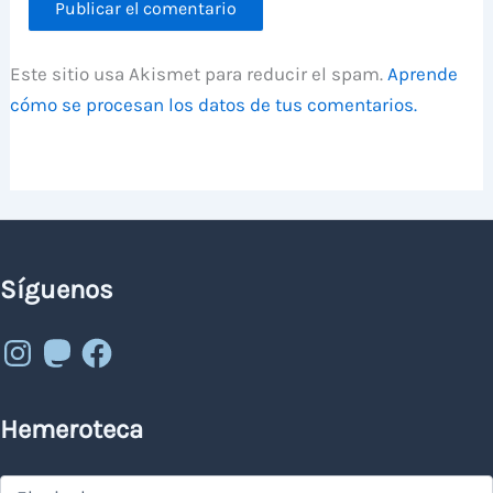
Este sitio usa Akismet para reducir el spam.
Aprende
cómo se procesan los datos de tus comentarios.
Síguenos
Instagram
Mastodon
Facebook
Hemeroteca
Hemeroteca