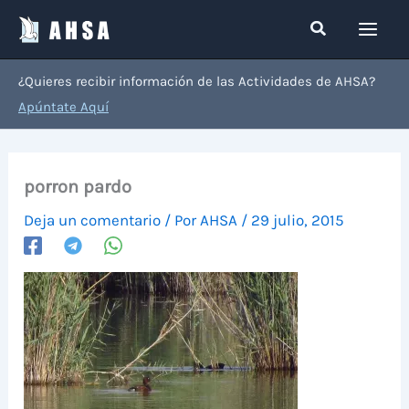
Ir
Buscar
al
contenido
¿Quieres recibir información de las Actividades de AHSA?
Apúntate Aquí
porron pardo
Deja un comentario
/ Por
AHSA
/
29 julio, 2015