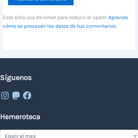
Este sitio usa Akismet para reducir el spam.
Aprende
cómo se procesan los datos de tus comentarios.
Síguenos
Instagram
Mastodon
Facebook
Hemeroteca
Hemeroteca