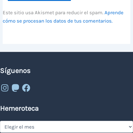
Este sitio usa Akismet para reducir el spam.
Aprende
cómo se procesan los datos de tus comentarios.
Síguenos
Instagram
Mastodon
Facebook
Hemeroteca
Hemeroteca