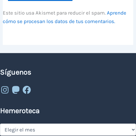
Este sitio usa Akismet para reducir el spam.
Aprende
cómo se procesan los datos de tus comentarios.
Síguenos
Instagram
Mastodon
Facebook
Hemeroteca
Hemeroteca