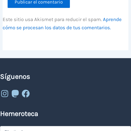
Este sitio usa Akismet para reducir el spam.
Aprende
cómo se procesan los datos de tus comentarios.
Síguenos
Instagram
Mastodon
Facebook
Hemeroteca
Hemeroteca