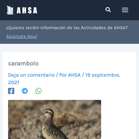
Ir
Buscar
al
contenido
¿Quieres recibir información de las Actividades de AHSA?
Apúntate Aquí
carambolo
Deja un comentario
/ Por
AHSA
/
19 septiembre,
2021