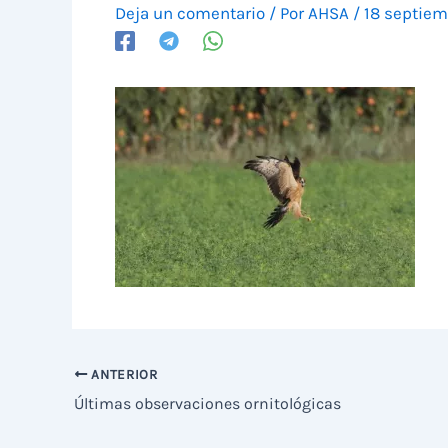
Deja un comentario
/ Por
AHSA
/
18 septiem
ANTERIOR
Últimas observaciones ornitológicas