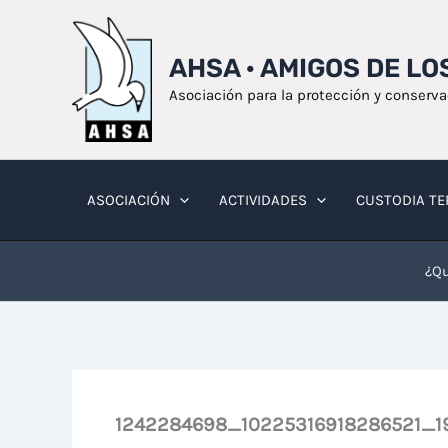
Ir
al
AHSA · AMIGOS DE L
contenido
Asociación para la protección y conserv
ASOCIACIÓN
ACTIVIDADES
CUSTODIA TE
¿Qu
1242284698_10225316918286521_1