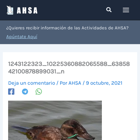
Ir
Buscar
al
contenido
¿Quieres recibir información de las Actividades de AHSA?
Apúntate Aquí
1243122323_10225360882065588_63858
42100878899031_n
Deja un comentario
/ Por
AHSA
/
9 octubre, 2021