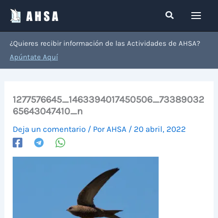
Ir
Buscar
al
contenido
¿Quieres recibir información de las Actividades de AHSA?
Apúntate Aquí
1277576645_1463394017450506_73389032
65643047410_n
Deja un comentario
/ Por
AHSA
/
20 abril, 2022