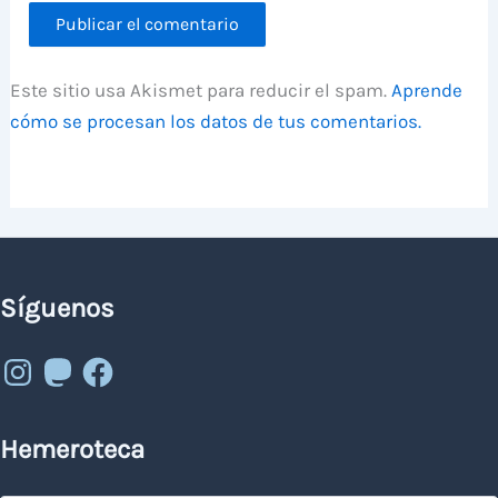
Este sitio usa Akismet para reducir el spam.
Aprende
cómo se procesan los datos de tus comentarios.
Síguenos
Instagram
Mastodon
Facebook
Hemeroteca