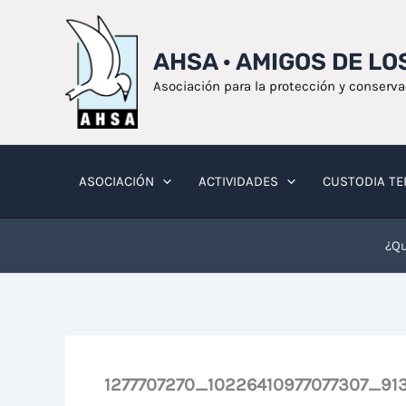
Ir
al
AHSA · AMIGOS DE L
contenido
Asociación para la protección y conserv
ASOCIACIÓN
ACTIVIDADES
CUSTODIA TE
¿Qu
1277707270_10226410977077307_9