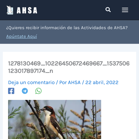
Ir
Buscar
al
contenido
¿Quieres recibir información de las Actividades de AHSA?
Apúntate Aquí
1278130469_10226450672469667_1537506
123017897174_n
Deja un comentario
/ Por
AHSA
/
22 abril, 2022