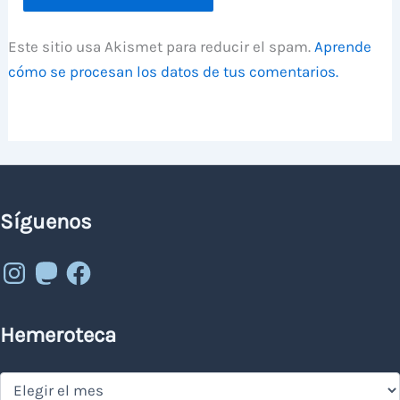
Este sitio usa Akismet para reducir el spam.
Aprende
cómo se procesan los datos de tus comentarios.
Síguenos
Instagram
Mastodon
Facebook
Hemeroteca
Hemeroteca