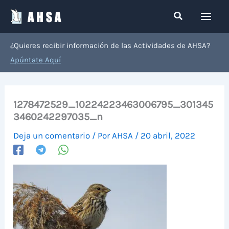
Ir
Buscar
al
contenido
¿Quieres recibir información de las Actividades de AHSA?
Apúntate Aquí
1278472529_10224223463006795_301345
3460242297035_n
Deja un comentario
/ Por
AHSA
/
20 abril, 2022