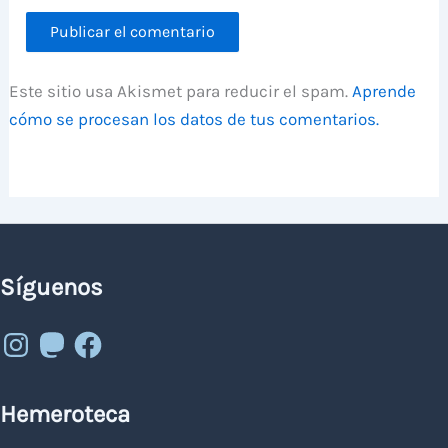
Este sitio usa Akismet para reducir el spam.
Aprende
cómo se procesan los datos de tus comentarios.
Síguenos
Instagram
Mastodon
Facebook
Hemeroteca