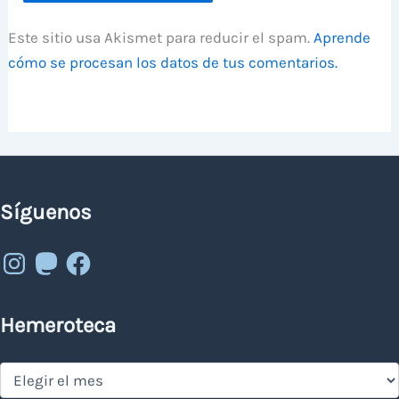
Este sitio usa Akismet para reducir el spam.
Aprende
cómo se procesan los datos de tus comentarios.
Síguenos
Instagram
Mastodon
Facebook
Hemeroteca
Hemeroteca