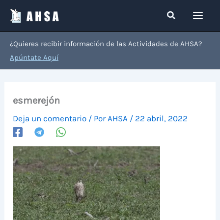
Ir
Buscar
al
contenido
¿Quieres recibir información de las Actividades de AHSA?
Apúntate Aquí
esmerejón
Deja un comentario
/ Por
AHSA
/
22 abril, 2022