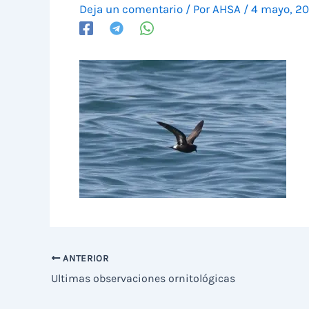
Deja un comentario
/ Por
AHSA
/
4 mayo, 2
ANTERIOR
Ultimas observaciones ornitológicas