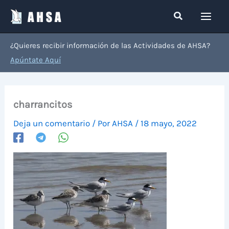
Ir
Buscar
al
contenido
¿Quieres recibir información de las Actividades de AHSA?
Apúntate Aquí
charrancitos
Deja un comentario
/ Por
AHSA
/
18 mayo, 2022