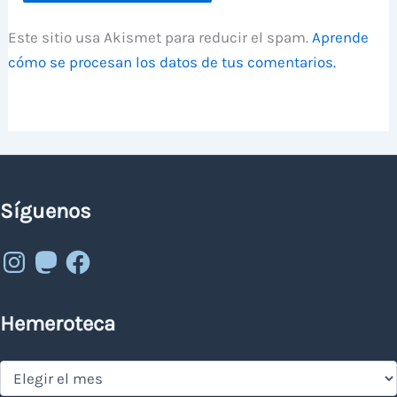
Este sitio usa Akismet para reducir el spam.
Aprende
cómo se procesan los datos de tus comentarios.
Síguenos
Instagram
Mastodon
Facebook
Hemeroteca
Hemeroteca