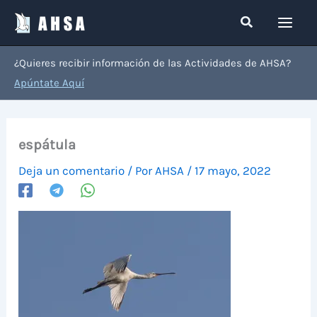
Ir
Buscar
al
contenido
¿Quieres recibir información de las Actividades de AHSA?
Apúntate Aquí
espátula
Deja un comentario
/ Por
AHSA
/
17 mayo, 2022