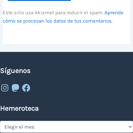
Este sitio usa Akismet para reducir el spam.
Aprende
cómo se procesan los datos de tus comentarios.
Síguenos
Instagram
Mastodon
Facebook
Hemeroteca
Hemeroteca