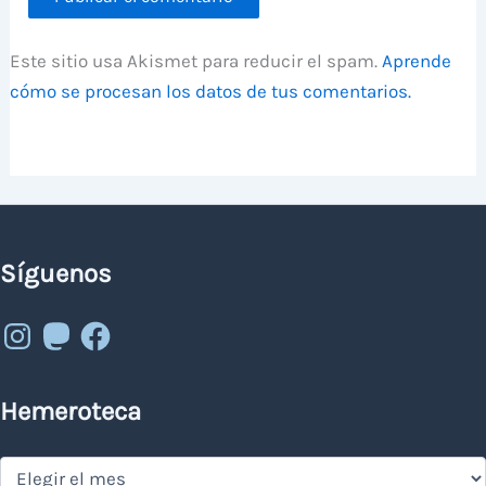
Este sitio usa Akismet para reducir el spam.
Aprende
cómo se procesan los datos de tus comentarios.
Síguenos
Instagram
Mastodon
Facebook
Hemeroteca
Hemeroteca