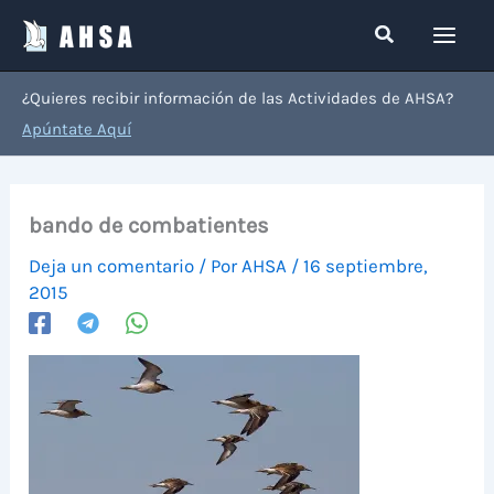
Ir
Buscar
al
contenido
¿Quieres recibir información de las Actividades de AHSA?
Apúntate Aquí
bando de combatientes
Deja un comentario
/ Por
AHSA
/
16 septiembre,
2015