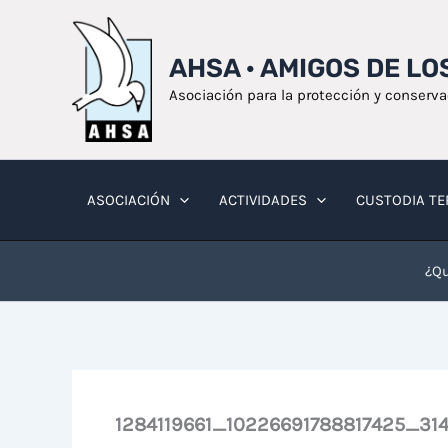
Ir
al
AHSA · AMIGOS DE L
contenido
Asociación para la protección y conserv
ASOCIACIÓN
ACTIVIDADES
CUSTODIA TE
¿Qu
1284119661_10226691788817425_3