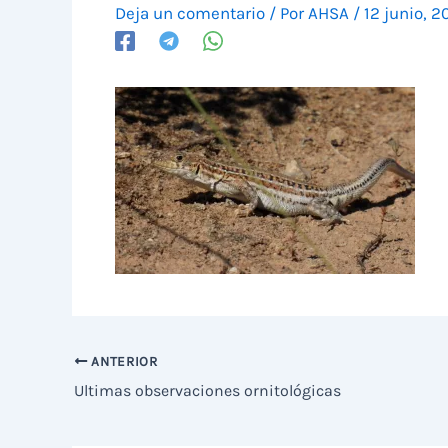
Deja un comentario
/ Por
AHSA
/
12 junio, 2
ANTERIOR
Ultimas observaciones ornitológicas