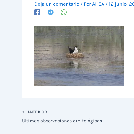
Deja un comentario
/ Por
AHSA
/
12 junio, 2
ANTERIOR
Ultimas observaciones ornitológicas