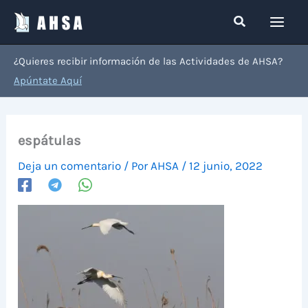
Ir
Buscar
al
contenido
¿Quieres recibir información de las Actividades de AHSA?
Apúntate Aquí
espátulas
Deja un comentario
/ Por
AHSA
/
12 junio, 2022