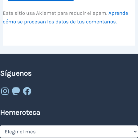
Este sitio usa Akismet para reducir el spam.
Aprende
cómo se procesan los datos de tus comentarios.
Síguenos
Instagram
Mastodon
Facebook
Hemeroteca
Hemeroteca