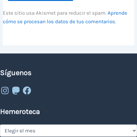
Este sitio usa Akismet para reducir el spam.
Aprende
cómo se procesan los datos de tus comentarios.
Síguenos
Instagram
Mastodon
Facebook
Hemeroteca
Hemeroteca