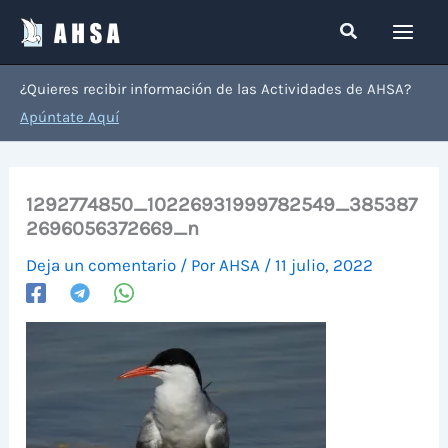
Ir
Buscar
al
contenido
¿Quieres recibir información de las Actividades de AHSA?
Apúntate Aquí
1292774850_10226931999782549_385387
2696056372669_n
Deja un comentario
/ Por
AHSA
/
11 julio, 2022