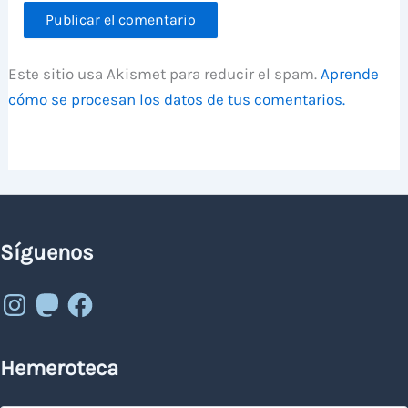
Este sitio usa Akismet para reducir el spam.
Aprende
cómo se procesan los datos de tus comentarios.
Síguenos
Instagram
Mastodon
Facebook
Hemeroteca