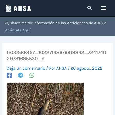
Ir
Buscar
al
contenido
¿Quieres recibir información de las Actividades de AHSA?
Apúntate Aquí
1300588457_10227148676919342_7241740
29781685530_n
Deja un comentario
/ Por
AHSA
/
26 agosto, 2022