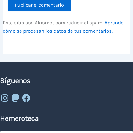
Este sitio usa Akismet para reducir el spam.
Aprende
cómo se procesan los datos de tus comentarios.
Síguenos
Instagram
Mastodon
Facebook
Hemeroteca