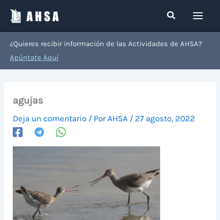
Ir
Buscar
al
contenido
¿Quieres recibir información de las Actividades de AHSA?
Apúntate Aquí
agujas
Deja un comentario
/ Por
AHSA
/
27 agosto, 2022