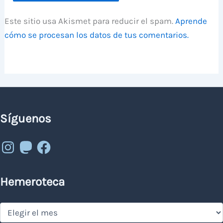
Este sitio usa Akismet para reducir el spam.
Aprende
cómo se procesan los datos de tus comentarios.
Síguenos
Instagram
Mastodon
Facebook
Hemeroteca
Hemeroteca