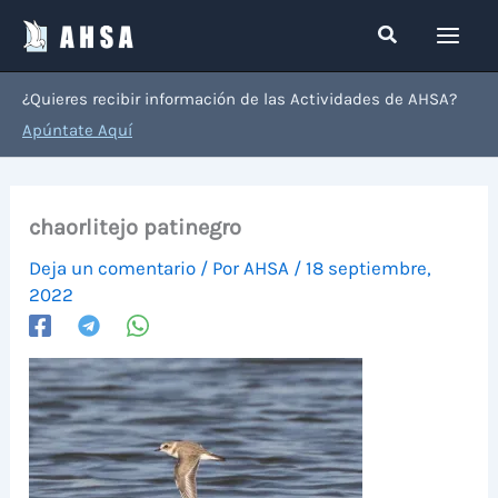
Ir
Buscar
al
contenido
¿Quieres recibir información de las Actividades de AHSA?
Apúntate Aquí
chaorlitejo patinegro
Deja un comentario
/ Por
AHSA
/
18 septiembre,
2022