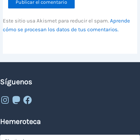
Este sitio usa Akismet para reducir el spam.
Aprende
cómo se procesan los datos de tus comentarios.
Síguenos
Instagram
Mastodon
Facebook
Hemeroteca
Hemeroteca