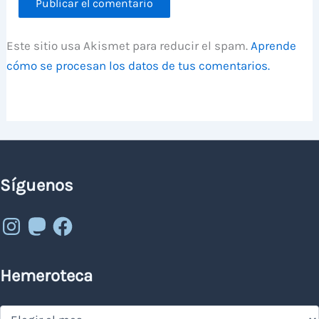
Este sitio usa Akismet para reducir el spam.
Aprende
cómo se procesan los datos de tus comentarios.
Síguenos
Instagram
Mastodon
Facebook
Hemeroteca
Hemeroteca