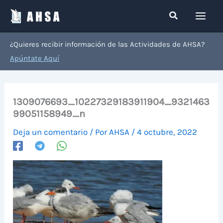
Ir
Buscar
al
contenido
¿Quieres recibir información de las Actividades de AHSA?
Apúntate Aquí
1309076693_10227329183911904_9321463
99051158949_n
Deja un comentario
/ Por
AHSA
/
4 octubre, 2022