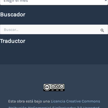
Buscador
Buscar
por:
Traductor
Esta obra está bajo una
Licencia Creative Commons
Atribución-NoComercial-SinDerivadas 3.0 Unported
.