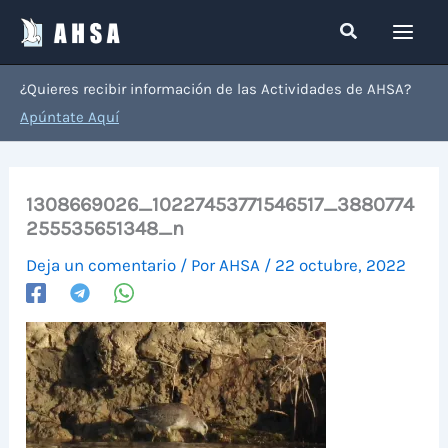
Ir
Buscar
al
contenido
¿Quieres recibir información de las Actividades de AHSA?
Apúntate Aquí
1308669026_10227453771546517_3880774
255535651348_n
Deja un comentario
/ Por
AHSA
/
22 octubre, 2022