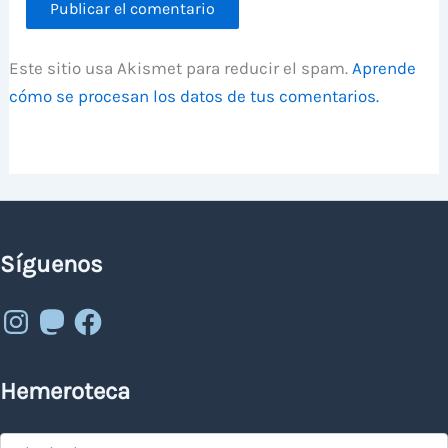
Este sitio usa Akismet para reducir el spam.
Aprende
cómo se procesan los datos de tus comentarios.
Síguenos
Instagram
Mastodon
Facebook
Hemeroteca
Hemeroteca