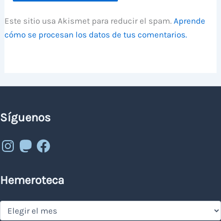
Este sitio usa Akismet para reducir el spam.
Aprende
cómo se procesan los datos de tus comentarios.
Síguenos
Instagram
Mastodon
Facebook
Hemeroteca
Hemeroteca