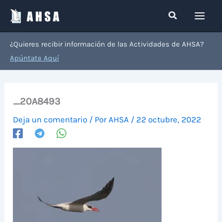
Ir
Buscar
al
contenido
¿Quieres recibir información de las Actividades de AHSA?
Apúntate Aquí
_20A8493
Deja un comentario
/ Por
AHSA
/
22 octubre, 2022