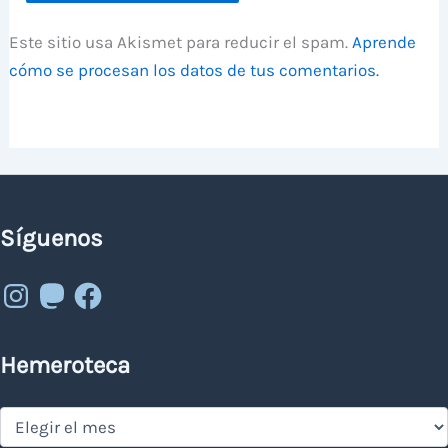
Este sitio usa Akismet para reducir el spam.
Aprende
cómo se procesan los datos de tus comentarios.
Síguenos
Instagram
Mastodon
Facebook
Hemeroteca
Hemeroteca