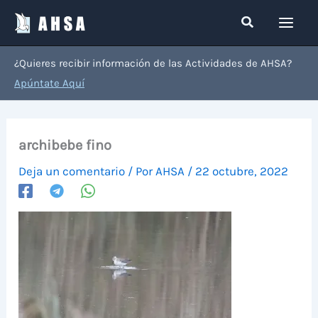
Ir
Buscar
al
contenido
¿Quieres recibir información de las Actividades de AHSA?
Apúntate Aquí
archibebe fino
Deja un comentario
/ Por
AHSA
/
22 octubre, 2022