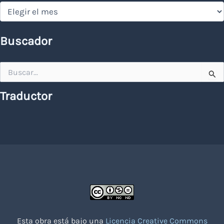
Hemeroteca
Buscador
Buscar
por:
Traductor
Esta obra está bajo una
Licencia Creative Commons