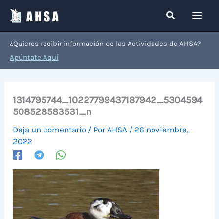
Ir
Buscar
al
contenido
¿Quieres recibir información de las Actividades de AHSA?
Apúntate Aquí
1314795744_10227799437187942_5304594
508528583531_n
Deja un comentario
/ Por
AHSA
/
26 noviembre,
2022