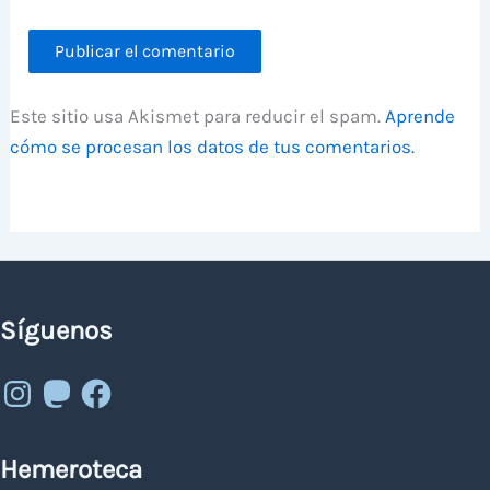
Este sitio usa Akismet para reducir el spam.
Aprende
cómo se procesan los datos de tus comentarios.
Síguenos
Instagram
Mastodon
Facebook
Hemeroteca