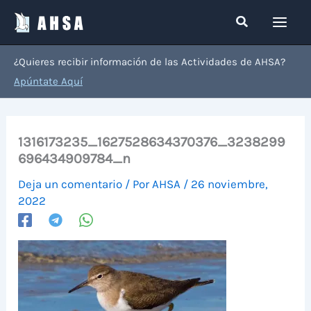
Ir
Buscar
al
contenido
¿Quieres recibir información de las Actividades de AHSA?
Apúntate Aquí
1316173235_1627528634370376_3238299
696434909784_n
Deja un comentario
/ Por
AHSA
/
26 noviembre,
2022