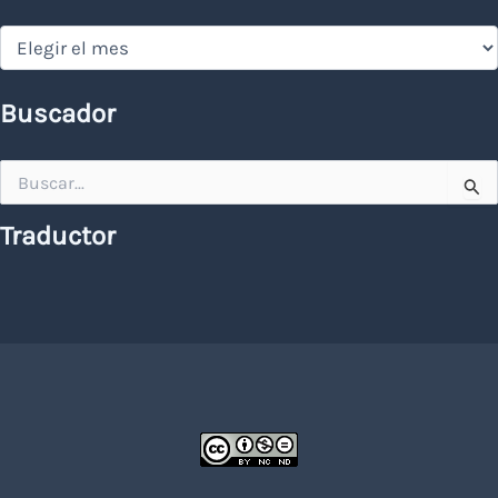
Hemeroteca
Buscador
Buscar
por:
Traductor