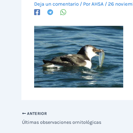
Deja un comentario
/ Por
AHSA
/
26 noviem
ANTERIOR
Últimas observaciones ornitológicas