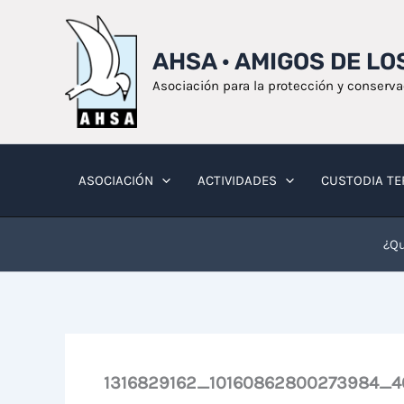
Ir
al
AHSA · AMIGOS DE L
contenido
Asociación para la protección y conserv
ASOCIACIÓN
ACTIVIDADES
CUSTODIA TE
¿Qu
1316829162_10160862800273984_