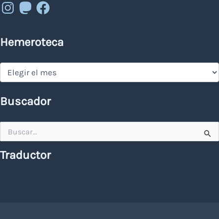
Instagram
Mastodon
Facebook
Hemeroteca
Hemeroteca
Buscador
Buscar
por:
Traductor