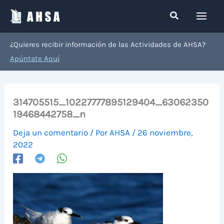
Ir
Buscar
al
contenido
¿Quieres recibir información de las Actividades de AHSA?
Apúntate Aquí
314705515_10227777895129404_63062350
19468442758_n
Deja un comentario
/ Por
AHSA
/
26 noviembre,
2022