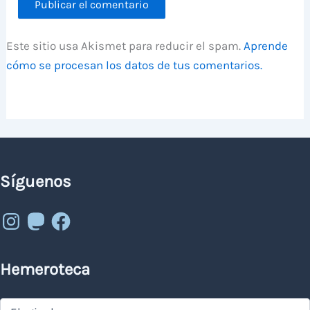
Este sitio usa Akismet para reducir el spam.
Aprende
cómo se procesan los datos de tus comentarios.
Síguenos
Instagram
Mastodon
Facebook
Hemeroteca
Hemeroteca