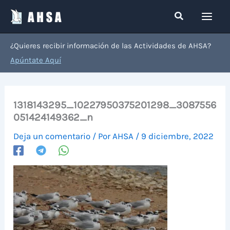
Ir
Buscar
al
contenido
¿Quieres recibir información de las Actividades de AHSA?
Apúntate Aquí
1318143295_10227950375201298_3087556
051424149362_n
Deja un comentario
/ Por
AHSA
/
9 diciembre, 2022