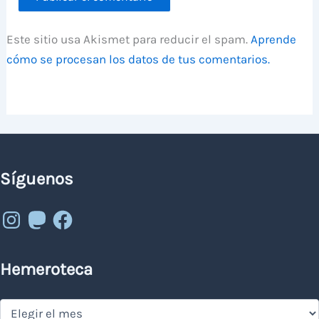
Este sitio usa Akismet para reducir el spam.
Aprende
cómo se procesan los datos de tus comentarios.
Síguenos
Instagram
Mastodon
Facebook
Hemeroteca
Hemeroteca