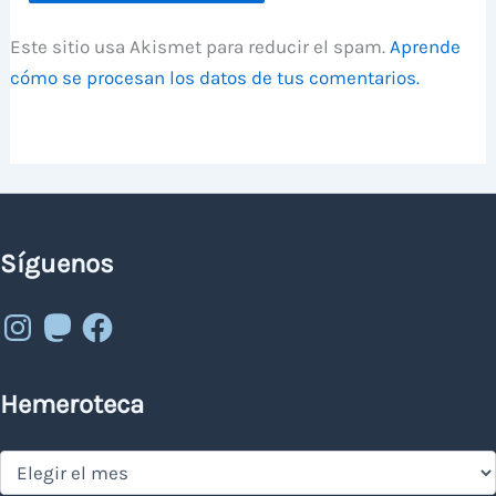
Este sitio usa Akismet para reducir el spam.
Aprende
cómo se procesan los datos de tus comentarios.
Síguenos
Instagram
Mastodon
Facebook
Hemeroteca
Hemeroteca