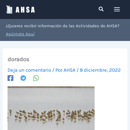
Ir
Buscar
al
contenido
¿Quieres recibir información de las Actividades de AHSA?
Apúntate Aquí
dorados
Deja un comentario
/ Por
AHSA
/
8 diciembre, 2022