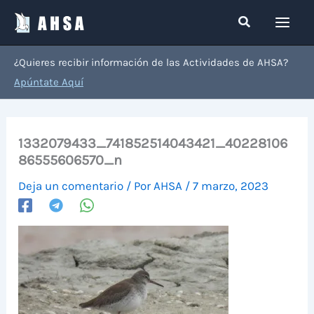
Ir
Buscar
al
contenido
¿Quieres recibir información de las Actividades de AHSA?
Apúntate Aquí
1332079433_741852514043421_40228106
86555606570_n
Deja un comentario
/ Por
AHSA
/
7 marzo, 2023