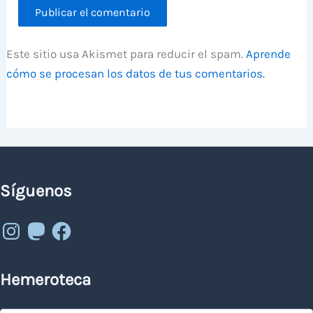
Este sitio usa Akismet para reducir el spam.
Aprende
cómo se procesan los datos de tus comentarios.
Síguenos
Instagram
Mastodon
Facebook
Hemeroteca