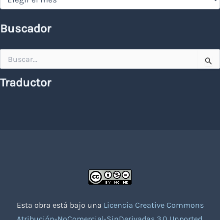
Buscador
Buscar
por:
Traductor
Esta obra está bajo una
Licencia Creative Commons
Atribución-NoComercial-SinDerivadas 3.0 Unported
.