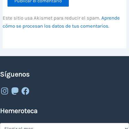
Este sitio usa Akismet para reducir el spam.
Aprende
cómo se procesan los datos de tus comentarios.
Síguenos
Instagram
Mastodon
Facebook
Hemeroteca
Hemeroteca