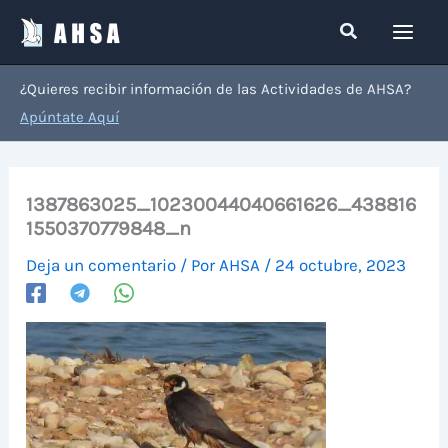
Ir
Buscar
al
contenido
¿Quieres recibir información de las Actividades de AHSA?
Apúntate Aquí
1387863025_10230044040661626_438816
1550370779848_n
Deja un comentario
/ Por
AHSA
/
24 octubre, 2023