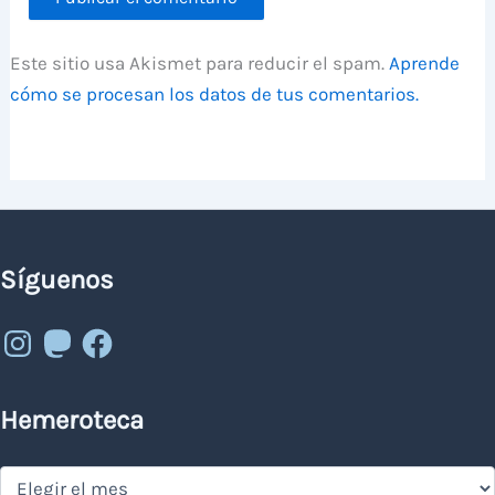
Este sitio usa Akismet para reducir el spam.
Aprende
cómo se procesan los datos de tus comentarios.
Síguenos
Instagram
Mastodon
Facebook
Hemeroteca
Hemeroteca