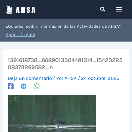
Ir
Buscar
al
contenido
¿Quieres recibir información de las Actividades de AHSA?
Apúntate Aquí
1391618738_6689013304481314_15423225
08373269582_n
Deja un comentario
/ Por
AHSA
/
24 octubre, 2023