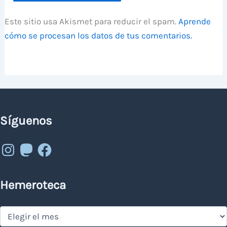
Este sitio usa Akismet para reducir el spam.
Aprende
cómo se procesan los datos de tus comentarios.
Síguenos
Instagram
Mastodon
Facebook
Hemeroteca
Hemeroteca