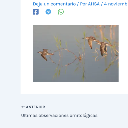
Deja un comentario
/ Por
AHSA
/
4 noviemb
ANTERIOR
Ultimas observaciones ornitológicas