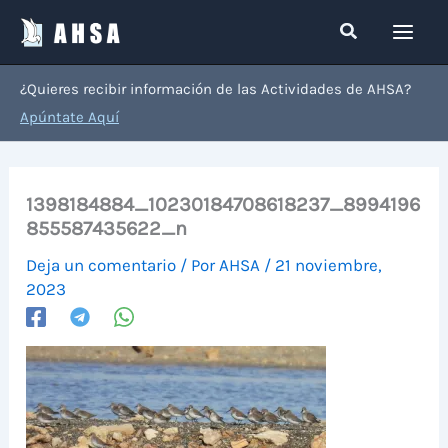
Ir
Buscar
al
contenido
¿Quieres recibir información de las Actividades de AHSA?
Apúntate Aquí
1398184884_10230184708618237_8994196
855587435622_n
Deja un comentario
/ Por
AHSA
/
21 noviembre,
2023